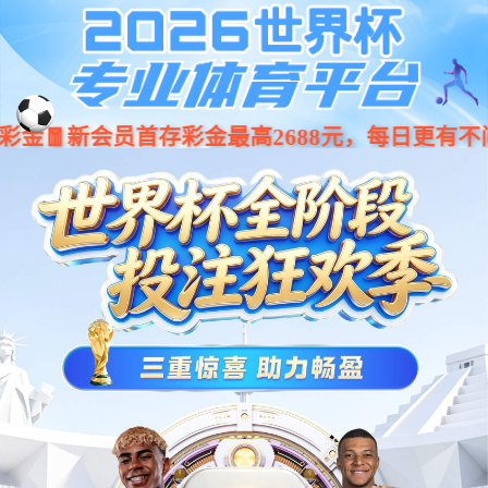
jiuyou.com·(中国区)官方网站
001266
股票
代码
机器人
清扫机器人
HY140园区室外无人清扫车
无人驾驶清扫车
智能清扫系统