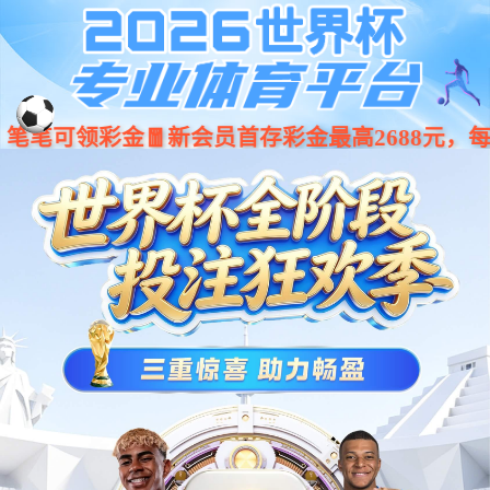
jiuyou.com·(中国区)官方网站
001266
股票
代码
特种设备
矿用本安型显示器