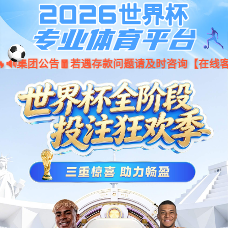
jiuyou.com·(中国区)官方网站
001266
股票
代码
？仄
eWave-Ⅱ系列？仄
工程机械
农业机械
环卫机械
港口机械