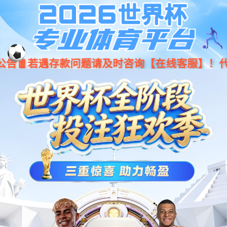
jiuyou.com·(中国区)官方网站
001266
股票
代码
操作终端
按键面板
ePad-I 按键面板
ePad系列
卓越的防尘防水能力