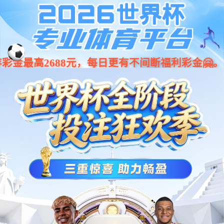
jiuyou.com·(中国区)官方网站
001266
股票
代码
清扫机器人
HY140园区室外无人清扫车
无人驾驶清扫车
智能清扫系统